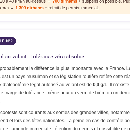
20 à 40 km/h au-dessus →
700 dirhams
+ suspension possible. Plu
 km/h →
1 300 dirhams
+ retrait de permis immédiat.
LE N°2
l au volant : tolérance zéro absolue
 probablement la différence la plus importante avec la France. L
est un pays musulman et sa législation routière reflète cette réal
x d’alcoolémie légal autorisé au volant est de
0,0 g/L
. Il n’existe
e marge de tolérance, même pour un verre de bière ou un demi
.
lcootests sont courants aux sorties des grandes villes, notamme
nd et lors des fêtes nationales. La peine en cas de contrôle pos
ourde : amende immédiate, rétention du permis et possibilité de 