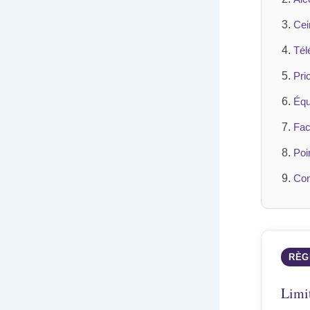
Cei
Tél
Pri
Équ
Fac
Poi
Con
RÈG
Limit