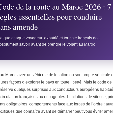
Code de la route au Maroc 2026 : 7
règles essentielles pour conduire
sans amende
e que chaque voyageur, expatrié et touriste français doit
bsolument savoir avant de prendre le volant au Maroc
au Maroc avec un véhicule de location ou son propre véhicule e
ures façons d’explorer le pays en toute liberté. Mais le code de 
réserve quelques surprises aux conducteurs européens habitu
circulation françaises ou espagnoles. Limitations de vitesse, prio
ts obligatoires, comportements face aux forces de l’ordre : aut
écifiques que connaître avant de démarrer peut vous éviter ame