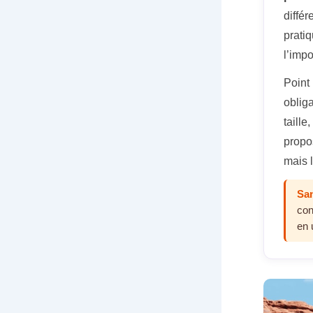
différ
prati
l’imp
Point 
oblig
taill
propo
mais l
San
con
en 