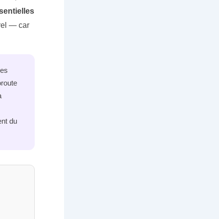
sentielles
urel — car
les
oroute
a
nt du