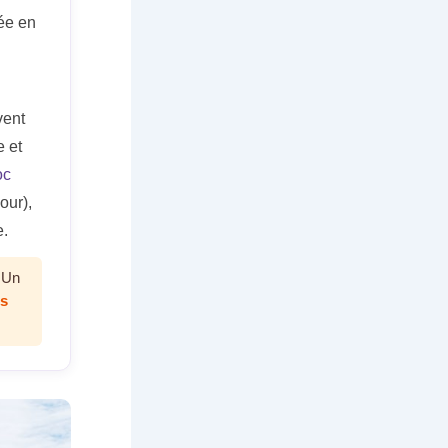
tée en
vent
e et
oc
our),
e.
 Un
ms