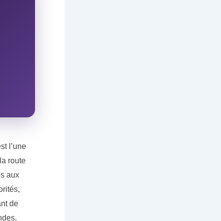
st l’une
la route
és aux
rités,
ant de
ndes,