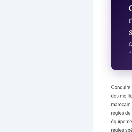
C
a
Conduire 
des meille
marocain 
règles de 
équipemen
règles sp