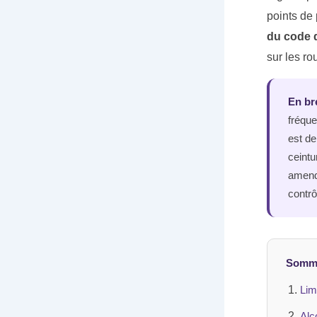
points de 
du code d
sur les ro
En bre
fréque
est de
ceintu
amend
contrô
Somm
Lim
Alc