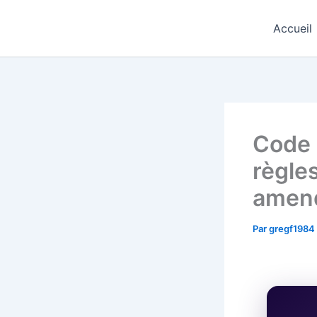
Aller
Regards Interculturels
au
Accueil
contenu
Code 
règle
amen
Par
gregf1984