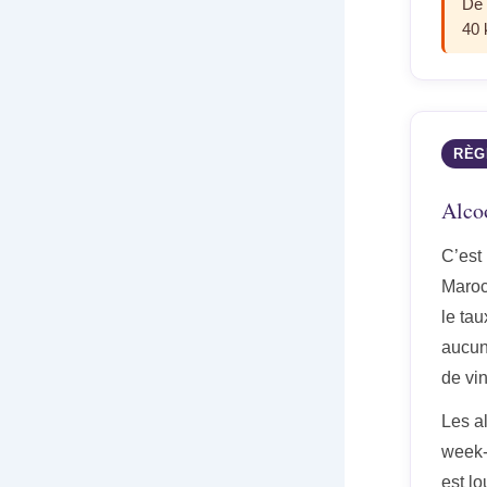
De 
40
RÈG
Alcoo
C’est
Maroc 
le tau
aucun
de vin
Les a
week-e
est l