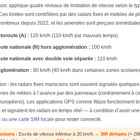
roc applique quatre niveaux de limitation de vitesse selon le ty
Ces limites sont contrôlées par des radars fixes et mobiles de p
nombreux depuis 2022, et les amendes sont perçues immédiate
toroute (A) :
120 km/h (110 km/h par mauvais temps)
ute nationale (N) hors agglomération :
100 km/h
ute nationale avec double voie séparée :
110 km/h
glomération :
60 km/h (40 km/h dans certaines zones scolaires
tion : les radars fixes marocains sont souvent signalés quelques
ines de mètres à l’avance par des panneaux (contrairement à ce
européens). Les applications GPS comme Waze fonctionnent b
 et signalent les radars en temps réel — à condition d’avoir un
 ou une carte SIM locale
pour rester connecté.
ctions :
Excès de vitesse inférieur à 20 km/h →
300 dirhams
(≈ 28€