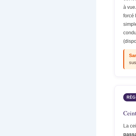
à vue.
forcé 
simpl
condu
(disp
San
sus
RÈG
Ceint
La cei
pass