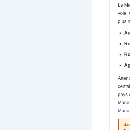
Le Ma
voie. 
plus 
Au
Ro
Ro
Ag
Atten
centa
pays 
Maroc
Maroc
San