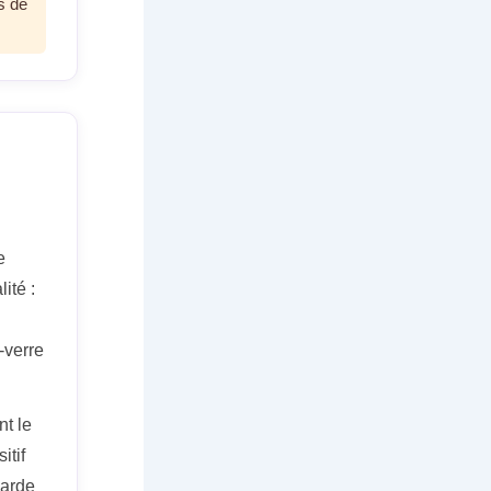
s de
e
ité :
-verre
nt le
itif
garde