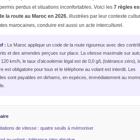
permis perdus et situations inconfortables. Voici les
7 règles es
e la route au Maroc en 2026
, illustrées par leur contexte cult
utes marocaines, conduire est aussi un acte interculturel.
f :
Le Maroc applique un code de la route rigoureux avec des contrô
nts et des amendes perçues sur place. La vitesse maximale sur aut
 120 km/h, le taux d’alcoolémie légal est de 0,0 g/L (tolérance zéro), l
re est obligatoire pour tous et le téléphone au volant est interdit. Les
es sont payables en dirhams, en espèces, immédiatement au mome
le.
aire
itations de vitesse : quatre seuils à mémoriser
ool au volant : tolérance zéro absolue