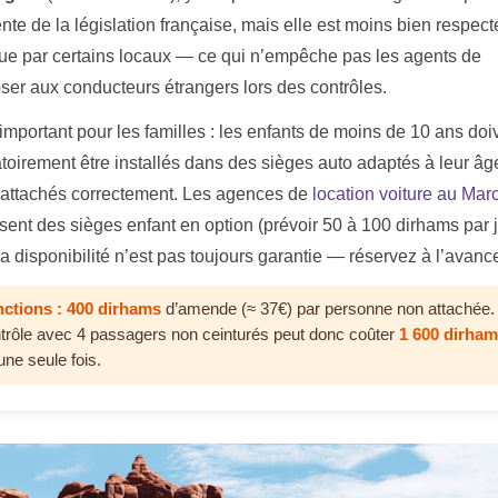
ente de la législation française, mais elle est moins bien respec
que par certains locaux — ce qui n’empêche pas les agents de
oser aux conducteurs étrangers lors des contrôles.
important pour les familles : les enfants de moins de 10 ans doi
atoirement être installés dans des sièges auto adaptés à leur âg
e, attachés correctement. Les agences de
location voiture au Mar
sent des sièges enfant en option (prévoir 50 à 100 dirhams par j
a disponibilité n’est pas toujours garantie — réservez à l’avanc
ctions :
400 dirhams
d’amende (≈ 37€) par personne non attachée.
trôle avec 4 passagers non ceinturés peut donc coûter
1 600 dirha
une seule fois.