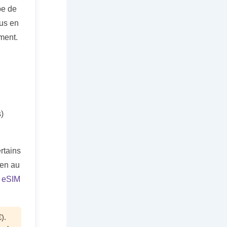
pe de
lus en
ment.
)
rtains
ien au
e
eSIM
).