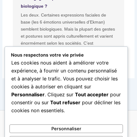
biologique ?
Les deux. Certaines expressions faciales de
base (les 6 émotions universelles d’Ekman)
semblent biologiques. Mais la plupart des gestes
et postures sont appris culturellement et varient
énormément selon les sociétés. C’est
précisément la zone de risque interculturel.
Nous respectons votre vie privée
Les cookies nous aident à améliorer votre
expérience, à fournir un contenu personnalisé
et à analyser le trafic. Vous pouvez choisir les
cookies à autoriser en cliquant sur
PRÉCÉDENT
SUIVANT
Personnaliser
. Cliquez sur
Tout accepter
pour
consentir ou sur
Tout refuser
pour décliner les
cookies non essentiels.
Copyright © 2026 Regards Interculturels
Personnaliser