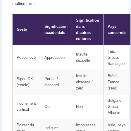
multiculturel.
Signification
Signification
dans
Pays
Geste
occidentale
d’autres
concernés
cultures
Iran,
Insulte
Pouce levé
Approbation
Grèce,
sexuelle
Sardaigne
Insulte
Brésil,
Signe OK
Parfait /
obscène /
France
(cercle)
d’accord
zéro
(zéro)
Bulgarie,
Hochement
Oui
Non
Grèce,
vertical
Albanie
Pointer du
Impolitesse
Asie, pays
Indiquer