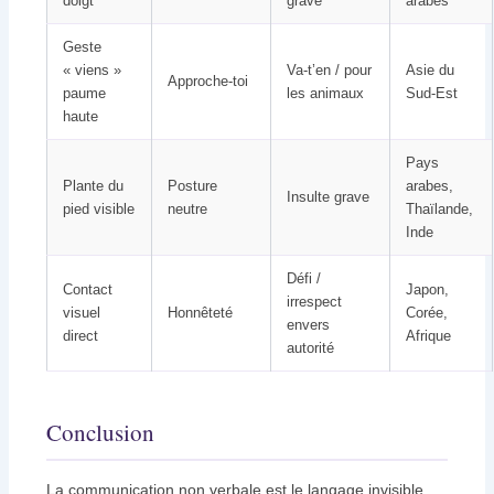
doigt
grave
arabes
Geste
« viens »
Va-t’en / pour
Asie du
Approche-toi
paume
les animaux
Sud-Est
haute
Pays
Plante du
Posture
arabes,
Insulte grave
pied visible
neutre
Thaïlande,
Inde
Défi /
Contact
Japon,
irrespect
visuel
Honnêteté
Corée,
envers
direct
Afrique
autorité
Conclusion
La communication non verbale est le langage invisible