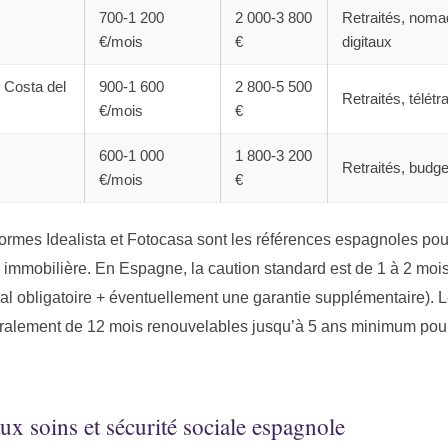
700-1 200
2 000-3 800
Retraités, nom
€/mois
€
digitaux
 Costa del
900-1 600
2 800-5 500
Retraités, télétr
€/mois
€
600-1 000
1 800-3 200
Retraités, budget
€/mois
€
formes Idealista et Fotocasa sont les références espagnoles pou
 immobilière. En Espagne, la caution standard est de 1 à 2 mois
gal obligatoire + éventuellement une garantie supplémentaire). 
ralement de 12 mois renouvelables jusqu’à 5 ans minimum pour
ux soins et sécurité sociale espagnole