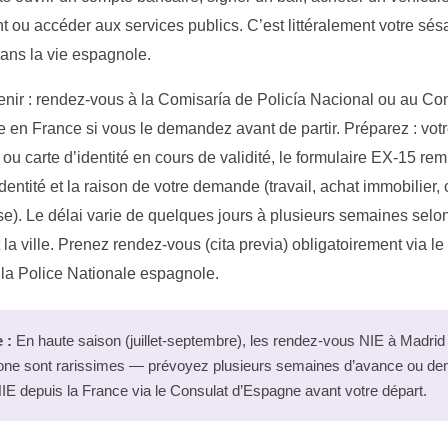
t ou accéder aux services publics. C’est littéralement votre sé
dans la vie espagnole.
tenir : rendez-vous à la Comisaría de Policía Nacional ou au Co
 en France si vous le demandez avant de partir. Préparez : vot
ou carte d’identité en cours de validité, le formulaire EX-15 rem
dentité et la raison de votre demande (travail, achat immobilier, 
se). Le délai varie de quelques jours à plusieurs semaines selon
 la ville. Prenez rendez-vous (cita previa) obligatoirement via le 
e la Police Nationale espagnole.
 :
En haute saison (juillet-septembre), les rendez-vous NIE à Madrid 
one sont rarissimes — prévoyez plusieurs semaines d’avance ou d
IE depuis la France via le Consulat d’Espagne avant votre départ.