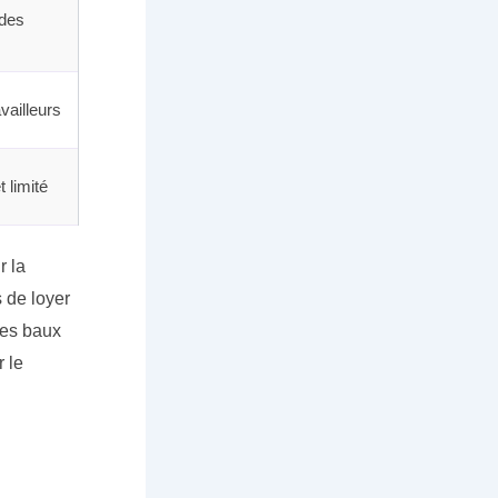
ades
availleurs
 limité
r la
 de loyer
Les baux
 le