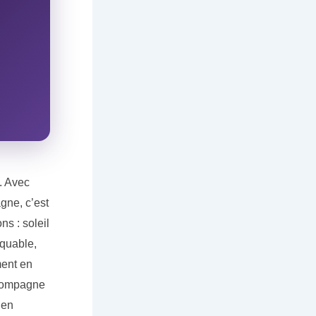
. Avec
gne, c’est
ns : soleil
rquable,
ment en
ccompagne
 en