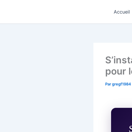
Aller
Regards Interculturels
au
Accueil
contenu
S’ins
pour 
Par
gregf1984