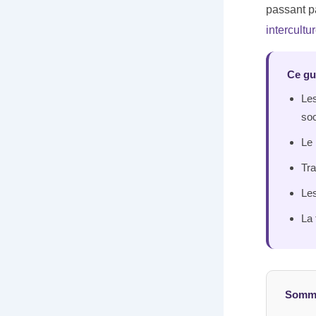
passant pa
intercultu
Ce gu
Les
soc
Le 
Tra
Les
La 
Somm