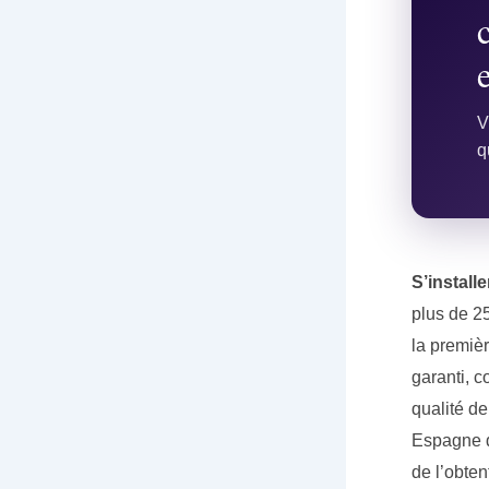
V
q
S’install
plus de 25
la premièr
garanti, c
qualité de
Espagne d
de l’obte