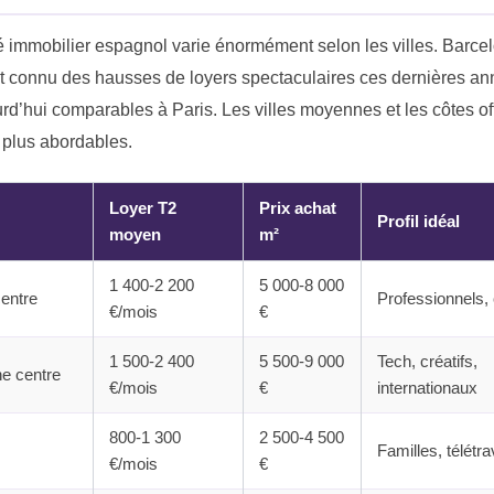
 immobilier espagnol varie énormément selon les villes. Barcel
t connu des hausses de loyers spectaculaires ces dernières an
rd’hui comparables à Paris. Les villes moyennes et les côtes of
n plus abordables.
Loyer T2
Prix achat
Profil idéal
moyen
m²
1 400-2 200
5 000-8 000
entre
Professionnels,
€/mois
€
1 500-2 400
5 500-9 000
Tech, créatifs,
e centre
€/mois
€
internationaux
800-1 300
2 500-4 500
Familles, télétra
€/mois
€