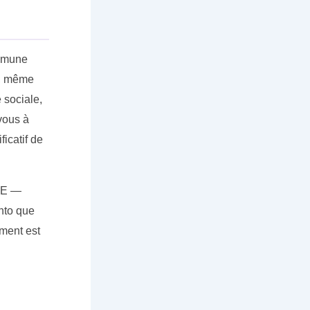
ommune
t, même
 sociale,
vous à
icatif de
 UE —
nto que
ment est