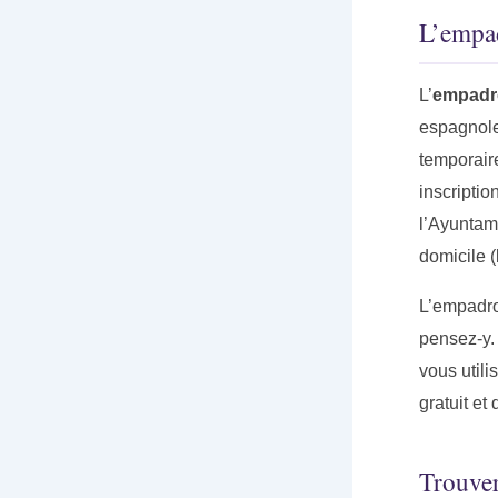
L’empad
L’
empadr
espagnole
temporaire
inscripti
l’Ayuntami
domicile (
L’empadro
pensez-y.
vous util
gratuit et
Trouve