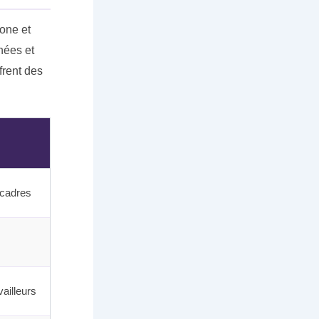
one et
nées et
frent des
 cadres
vailleurs