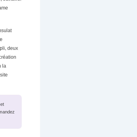
same
nsulat
re
pli, deux
création
 la
site
et
emandez