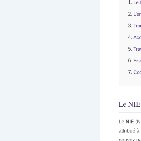
Le 
L’e
Tro
Acc
Tra
Fis
Cod
Le NIE 
Le
NIE
(Nú
attribué à
pouvez pas